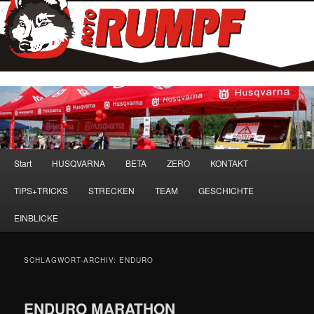
<
Hauptmenü
Start
HUSQVARNA
BETA
ZERO
KONTAKT
Zum
Zum
TIPS+TRICKS
STRECKEN
TEAM
GESCHICHTE
primären
sekundären
EINBLICKE
Inhalt
Inhalt
springen
springen
SCHLAGWORT-ARCHIV:
ENDURO
ENDURO MARATHON