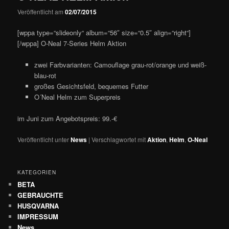
Veröffentlicht am
02/07/2015
[wppa type=“slideonly“ album=“56″ size=“0.5″ align=“right“]
[/wppa] O-Neal 7-Series Helm Aktion
zwei Farbvarianten: Camouflage grau-rot/orange und weiß-
blau-rot
großes Gesichtsfeld, bequemes Futter
O´Neal Helm zum Superpreis
im Juni zum Angebotspreis: 99.-€
Veröffentlicht unter
News
|
Verschlagwortet mit
Aktion
,
Helm
,
O-Neal
KATEGORIEN
BETA
GEBRAUCHTE
HUSQVARNA
IMPRESSUM
News