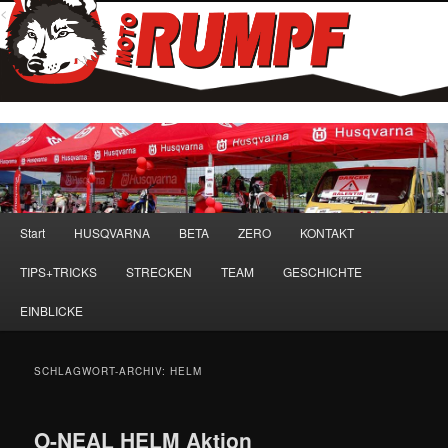
<
Hauptmenü
Start
HUSQVARNA
BETA
ZERO
KONTAKT
Zum
Zum
TIPS+TRICKS
STRECKEN
TEAM
GESCHICHTE
primären
sekundären
EINBLICKE
Inhalt
Inhalt
springen
springen
SCHLAGWORT-ARCHIV:
HELM
O-NEAL HELM Aktion