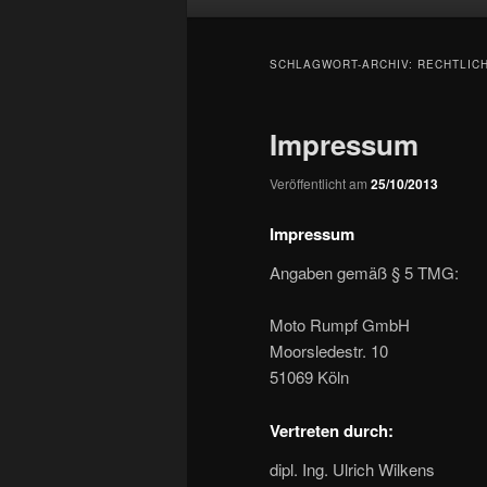
primären
sekundären
SCHLAGWORT-ARCHIV:
RECHTLIC
Inhalt
Inhalt
Impressum
springen
springen
Veröffentlicht am
25/10/2013
Impressum
Angaben gemäß § 5 TMG:
Moto Rumpf GmbH
Moorsledestr. 10
51069 Köln
Vertreten durch:
dipl. Ing. Ulrich Wilkens