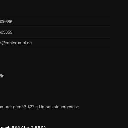
605686
605859
as@motorumpf.de
öln
snummer gemäß §27 a Umsatzsteuergesetz:
t nach § 55 Abs. 2 RStV: