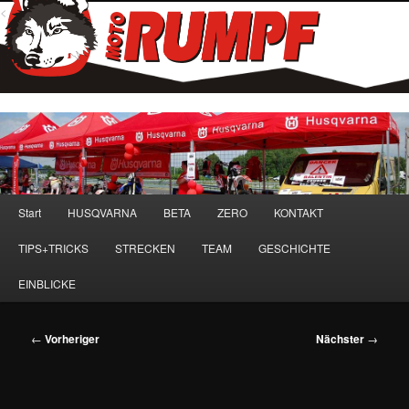
<
Hauptmenü
Start
HUSQVARNA
BETA
ZERO
KONTAKT
Zum
TIPS+TRICKS
STRECKEN
TEAM
GESCHICHTE
primären
EINBLICKE
Inhalt
springen
Beitragsnavigation
←
Vorheriger
Nächster
→