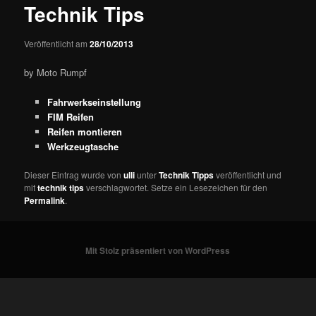
Technik Tips
Veröffentlicht am
28/10/2013
by Moto Rumpf
Fahrwerkseinstellung
FIM Reifen
Reifen montieren
Werkzeugtasche
Dieser Eintrag wurde von
ulli
unter
Technik Tipps
veröffentlicht und
mit
technik tips
verschlagwortet. Setze ein Lesezeichen für den
Permalink
.
Mit Stolz präsentiert von WordPress