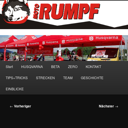
<
Hauptmenü
Start
HUSQVARNA
BETA
ZERO
KONTAKT
Zum
TIPS+TRICKS
STRECKEN
TEAM
GESCHICHTE
primären
EINBLICKE
Inhalt
springen
Beitragsnavigation
←
Vorheriger
Nächster
→