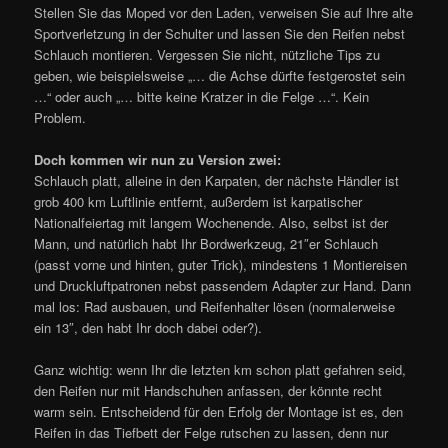
Stellen Sie das Moped vor den Laden, verweisen Sie auf Ihre alte
Sportverletzung in der Schulter und lassen Sie den Reifen nebst
Schlauch montieren. Vergessen Sie nicht, nützliche Tips zu
geben, wie beispielsweise „… die Achse dürfte festgerostet sein
…“ oder auch „… bitte keine Kratzer in die Felge …“. Kein
Problem.
Doch kommen wir nun zu Version zwei:
Schlauch platt, alleine in den Karpaten, der nächste Händler ist
grob 400 km Luftlinie entfernt, außerdem ist karpatischer
Nationalfeiertag mit langem Wochenende. Also, selbst ist der
Mann, und natürlich habt Ihr Bordwerkzeug, 21″er Schlauch
(passt vorne und hinten, guter Trick), mindestens 1 Montiereisen
und Druckluftpatronen nebst passendem Adapter zur Hand. Dann
mal los: Rad ausbauen, und Reifenhalter lösen (normalerweise
ein 13″, den habt Ihr doch dabei oder?).
Ganz wichtig: wenn Ihr die letzten km schon platt gefahren seid,
den Reifen nur mit Handschuhen anfassen, der könnte recht
warm sein. Entscheidend für den Erfolg der Montage ist es, den
Reifen in das Tiefbett der Felge rutschen zu lassen, denn nur